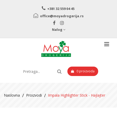
+381 32 559 04 45 
office@moyadrogerija.rs
Nalog
Registrujte Se
Ulogujte Se
0 proizvoda
Naslovna
Proizvodi
Impala Highlighter Stick - Hajlajter